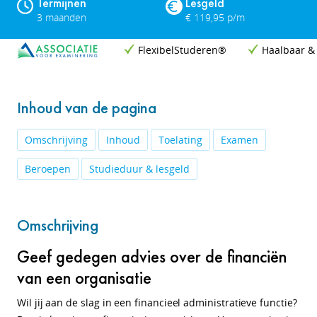
Termijnen
Lesgeld
3 maanden
€ 119,95 p/m
FlexibelStuderen®
Haalbaar &
Inhoud van de pagina
Omschrijving
Inhoud
Toelating
Examen
Beroepen
Studieduur & lesgeld
Omschrijving
Geef gedegen advies over de financiën
van een organisatie
Wil jij aan de slag in een financieel administratieve functie?