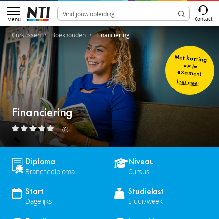
Contact
Menu
Cursussen
Boekhouden
Financiering
Met korting
op je
examen!
lees meer
Financiering
(0)
Diploma
Niveau
Branchediploma
Cursus
Start
Studielast
Dagelijks
5 uur/week