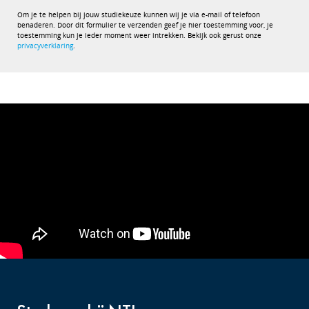
Om je te helpen bij jouw studiekeuze kunnen wij je via e-mail of telefoon
benaderen. Door dit formulier te verzenden geef je hier toestemming voor, je
toestemming kun je ieder moment weer intrekken. Bekijk ook gerust onze
privacyverklaring
.