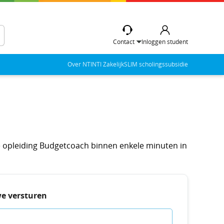
Contact
Inloggen student
Over NTI
NTI Zakelijk
SLIM scholingssubsidie
 de opleiding Budgetcoach binnen enkele minuten in
we versturen