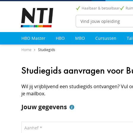
Haalbaar & betaalbaar
Ruim
Zoeken
HBO Master
HBO
MBO
Cursussen
Ta
Home
Studiegids
Studiegids aanvragen voor 
Wil jij vrijblijvend een studiegids ontvangen? Vu
je mailbox.
Jouw gegevens